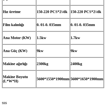
Hız üretme
150-220 PCS*2\/dk
150-220 PCS*2\/dk
Film kalınlığı
0. 01-0. 035mm
0. 01-0. 035mm
Ana Motor (KW)
1.5kw
1.7kw
Ana Güç (KW)
9kw
9kw
Makine ağırlığı
2300kg
2400kg
Makine Boyutu
5600*1550*1900mm
5600*1650*1900mm
(L*W*H)
SSS