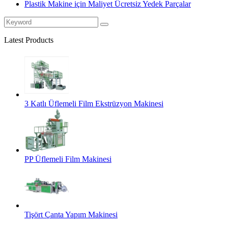
Plastik Makine için Maliyet Ücretsiz Yedek Parçalar
Latest Products
3 Katlı Üflemeli Film Ekstrüzyon Makinesi
PP Üflemeli Film Makinesi
Tişört Çanta Yapım Makinesi