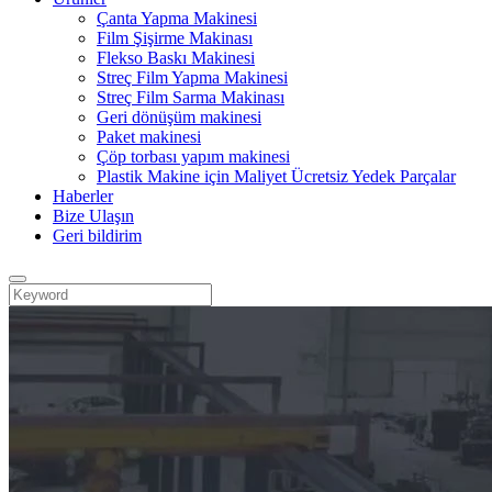
Çanta Yapma Makinesi
Film Şişirme Makinası
Flekso Baskı Makinesi
Streç Film Yapma Makinesi
Streç Film Sarma Makinası
Geri dönüşüm makinesi
Paket makinesi
Çöp torbası yapım makinesi
Plastik Makine için Maliyet Ücretsiz Yedek Parçalar
Haberler
Bize Ulaşın
Geri bildirim