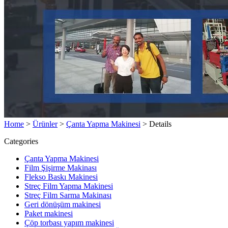
Home
>
Ürünler
>
Çanta Yapma Makinesi
>
Details
Categories
Çanta Yapma Makinesi
Film Şişirme Makinası
Flekso Baskı Makinesi
Streç Film Yapma Makinesi
Streç Film Sarma Makinası
Geri dönüşüm makinesi
Paket makinesi
Çöp torbası yapım makinesi