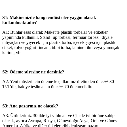
S1: Makinenizde hangi endüstriler yaygın olarak
kullanılmaktadır?
A1: Bunlar esas olarak Maket'te plastik torbalar ve etiketler
yapımında kullanılır. Stand -up torbası, fermuar torbası, diyale
ihtiyaçları ve yiyecek için plastik torba, içecek şişesi için plastik
etiket, folyo yoğurt fincanı, tıbbi torba, lamine film veya yumuşak
karton, vb.
S2: Ödeme süresine ne dersiniz?
A2: Yeni müşteri için ödeme koşullarımız üretimden önce% 30
T\/T'dir, bakiye teslimattan önce% 70 ödenmelidir.
S3: Ana pazarınız ne olacak?
A3: Ürünlerimiz 30 ilde iyi satılmalı ve Çin'de iyi bir üne sahip
olacak, ayrıca Avrupa, Rusya, Güneydoğu Asya, Orta ve Güney
Amerika, Afrika ve diğer ülkeler gibi denizaşırı pazarın