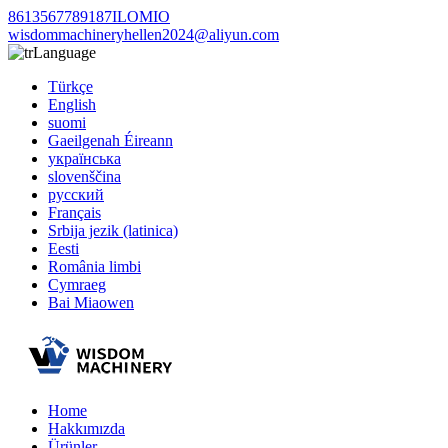
8613567789187ILOMIO
wisdommachineryhellen2024@aliyun.com
Language
Türkçe
English
suomi
Gaeilgenah Éireann
українська
slovenščina
русский
Français
Srbija jezik (latinica)
Eesti
România limbi
Cymraeg
Bai Miaowen
Home
Hakkımızda
Ürünler