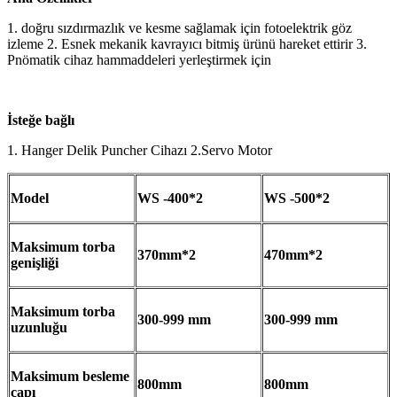
1. doğru sızdırmazlık ve kesme sağlamak için fotoelektrik göz
izleme 2. Esnek mekanik kavrayıcı bitmiş ürünü hareket ettirir 3.
Pnömatik cihaz hammaddeleri yerleştirmek için
İsteğe bağlı
1. Hanger Delik Puncher Cihazı 2.Servo Motor
Model
WS -400*2
WS -500*2
Maksimum torba
370mm*2
470mm*2
genişliği
Maksimum torba
300-999 mm
300-999 mm
uzunluğu
Maksimum besleme
800mm
800mm
çapı