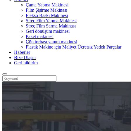
Çanta Yapma Makinesi
Film Şişirme Makinası
Flekso Baskı Makinesi
Streç Film Yapma Makinesi
Streç Film Sarma Makinası
Geri dönüşüm makinesi
Paket makinesi
Çöp torbası yapım makinesi
Plastik Makine için Maliyet Ücretsiz Yedek Parçalar
Haberler
Bize Ulaşın
Geri bildirim