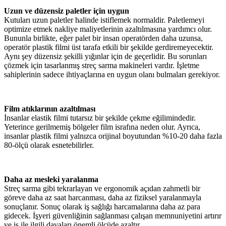
Uzun ve düzensiz paletler için uygun
Kutuları uzun paletler halinde istiflemek normaldir. Paletlemeyi
optimize etmek nakliye maliyetlerinin azaltılmasına yardımcı olur.
Bununla birlikte, eğer palet bir insan operatörden daha uzunsa,
operatör plastik filmi üst tarafa etkili bir şekilde gerdiremeyecektir.
Aynı şey düzensiz şekilli yığınlar için de geçerlidir. Bu sorunları
çözmek için tasarlanmış streç sarma makineleri vardır. İşletme
sahiplerinin sadece ihtiyaçlarına en uygun olanı bulmaları gerekiyor.
Film atıklarının azaltılması
İnsanlar elastik filmi tutarsız bir şekilde çekme eğilimindedir.
Yeterince gerilmemiş bölgeler film israfına neden olur. Ayrıca,
insanlar plastik filmi yalnızca orijinal boyutundan %10-20 daha fazla
80-ölçü olarak esnetebilirler.
Daha az mesleki yaralanma
Streç sarma gibi tekrarlayan ve ergonomik açıdan zahmetli bir
göreve daha az saat harcanması, daha az fiziksel yaralanmayla
sonuçlanır. Sonuç olarak iş sağlığı harcamalarına daha az para
gidecek. İşyeri güvenliğinin sağlanması çalışan memnuniyetini artırır
ve iş ile ilgili davaları önemli ölçüde azaltır.