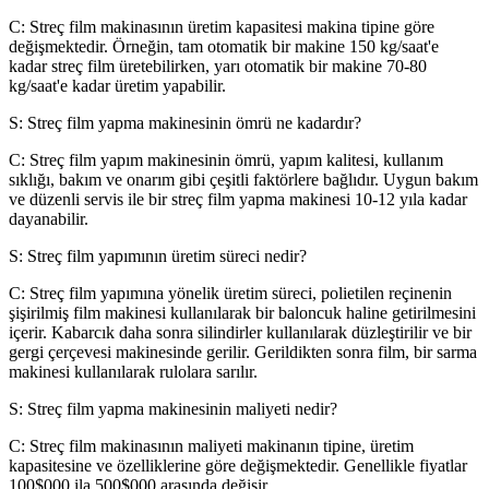
C: Streç film makinasının üretim kapasitesi makina tipine göre
değişmektedir. Örneğin, tam otomatik bir makine 150 kg/saat'e
kadar streç film üretebilirken, yarı otomatik bir makine 70-80
kg/saat'e kadar üretim yapabilir.
S: Streç film yapma makinesinin ömrü ne kadardır?
C: Streç film yapım makinesinin ömrü, yapım kalitesi, kullanım
sıklığı, bakım ve onarım gibi çeşitli faktörlere bağlıdır. Uygun bakım
ve düzenli servis ile bir streç film yapma makinesi 10-12 yıla kadar
dayanabilir.
S: Streç film yapımının üretim süreci nedir?
C: Streç film yapımına yönelik üretim süreci, polietilen reçinenin
şişirilmiş film makinesi kullanılarak bir baloncuk haline getirilmesini
içerir. Kabarcık daha sonra silindirler kullanılarak düzleştirilir ve bir
gergi çerçevesi makinesinde gerilir. Gerildikten sonra film, bir sarma
makinesi kullanılarak rulolara sarılır.
S: Streç film yapma makinesinin maliyeti nedir?
C: Streç film makinasının maliyeti makinanın tipine, üretim
kapasitesine ve özelliklerine göre değişmektedir. Genellikle fiyatlar
100$000 ila 500$000 arasında değişir.