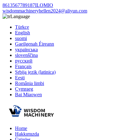
8613567789187ILOMIO
wisdommachineryhellen2024@aliyun.com
Language
Türkçe
English
suomi
Gaeilgenah Éireann
українська
slovenščina
русский
Français
Srbija jezik (latinica)
Eesti
România limbi
Cymraeg
Bai Miaowen
Home
Hakkımızda
Ürünler