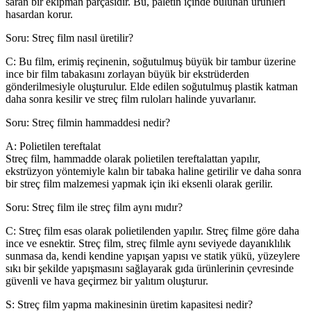
saran bir ekipman parçasıdır. Bu, paletin içinde bulunan ürünleri
hasardan korur.
Soru: Streç film nasıl üretilir?
C: Bu film, erimiş reçinenin, soğutulmuş büyük bir tambur üzerine
ince bir film tabakasını zorlayan büyük bir ekstrüderden
gönderilmesiyle oluşturulur. Elde edilen soğutulmuş plastik katman
daha sonra kesilir ve streç film ruloları halinde yuvarlanır.
Soru: Streç filmin hammaddesi nedir?
A: P
olietilen tereftalat
Streç film, hammadde olarak polietilen tereftalattan yapılır,
ekstrüzyon yöntemiyle kalın bir tabaka haline getirilir ve daha sonra
bir streç film malzemesi yapmak için iki eksenli olarak gerilir.
Soru: Streç film ile streç film aynı mıdır?
C: Streç film esas olarak polietilenden yapılır. Streç filme göre daha
ince ve esnektir. Streç film, streç filmle aynı seviyede dayanıklılık
sunmasa da, kendi kendine yapışan yapısı ve statik yükü, yüzeylere
sıkı bir şekilde yapışmasını sağlayarak gıda ürünlerinin çevresinde
güvenli ve hava geçirmez bir yalıtım oluşturur.
S: Streç film yapma makinesinin üretim kapasitesi nedir?