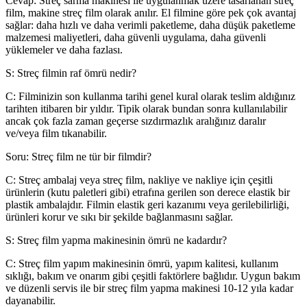
Cevap: Streç sarma makinesi ile uygulanmak üzere tasarlanan streç
film, makine streç film olarak anılır. El filmine göre pek çok avantaj
sağlar: daha hızlı ve daha verimli paketleme, daha düşük paketleme
malzemesi maliyetleri, daha güvenli uygulama, daha güvenli
yüklemeler ve daha fazlası.
S: Streç filmin raf ömrü nedir?
C: Filminizin son kullanma tarihi genel kural olarak teslim aldığınız
tarihten itibaren bir yıldır. Tipik olarak bundan sonra kullanılabilir
ancak çok fazla zaman geçerse sızdırmazlık aralığınız daralır
ve/veya film tıkanabilir.
Soru: Streç film ne tür bir filmdir?
C: Streç ambalaj veya streç film, nakliye ve nakliye için çeşitli
ürünlerin (kutu paletleri gibi) etrafına gerilen son derece elastik bir
plastik ambalajdır. Filmin elastik geri kazanımı veya gerilebilirliği,
ürünleri korur ve sıkı bir şekilde bağlanmasını sağlar.
S: Streç film yapma makinesinin ömrü ne kadardır?
C: Streç film yapım makinesinin ömrü, yapım kalitesi, kullanım
sıklığı, bakım ve onarım gibi çeşitli faktörlere bağlıdır. Uygun bakım
ve düzenli servis ile bir streç film yapma makinesi 10-12 yıla kadar
dayanabilir.