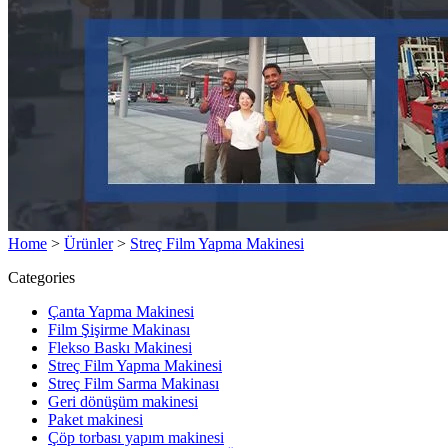
Home
>
Ürünler
>
Streç Film Yapma Makinesi
Categories
Çanta Yapma Makinesi
Film Şişirme Makinası
Flekso Baskı Makinesi
Streç Film Yapma Makinesi
Streç Film Sarma Makinası
Geri dönüşüm makinesi
Paket makinesi
Çöp torbası yapım makinesi