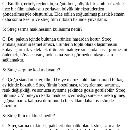
C: Bu film, erimiş reçinenin, soğutulmuş büyük bir tambur üzerine
ince bir film tabakasını zorlayan büyük bir ekstrüderden
gönderilmesiyle oluşturulur. Elde edilen soğutulmuş plastik katman
daha sonra kesilir ve streç film ruloları halinde yuvarlanır.
S: Streç sarma makinesinin kullanımı nedir?
C: Bu, paletin içinde bulunan ürünleri hasardan korur. Streç
ambalajlamanın temel amacı, ürünlerin toplu olarak taşınmasını
kolaylaştırmak ve tek tek ürünlerin nakliye sırasında hasar görmesini
önlemek, böylece varış noktasına zarar görmeden ulaşmasını
sağlamaktır.
S: Streç sargı ne kadar dayanır?
C: Çoğu standart streç film, UV'ye maruz kaldıktan sonraki birkaç
ay içinde bozulur. Streç filmin bozulması, tebeşirlenme, sararma,
renk değişikliği ve sonuçta ayrışma şeklinde gözle görülebilir. Streç
filminiz UV önleyici katkı maddesi içermediği sürece sürekli güneş
ışığına maruz kalması durumunda bir yıldan daha kısa sürede
bozulur.
S: Streç film makinesi nedir?
C: Streç sarma makinesi, paletleri otomatik olarak streç sarma ile