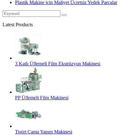
Plastik Makine için Maliyet Ücretsiz Yedek Parçalar
Latest Products
3 Katlı Üflemeli Film Ekstrüzyon Makinesi
PP Üflemeli Film Makinesi
Tişört Çanta Yapım Makinesi