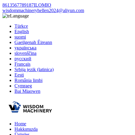
8613567789187ILOMIO
wisdommachineryhellen2024@aliyun.com
Language
Türkçe
English
suomi
Gaeilgenah Éireann
українська
slovenščina
русский
Français
Srbija jezik (latinica)
Eesti
România limbi
Cymraeg
Bai Miaowen
Home
Hakkımızda
Ürünler