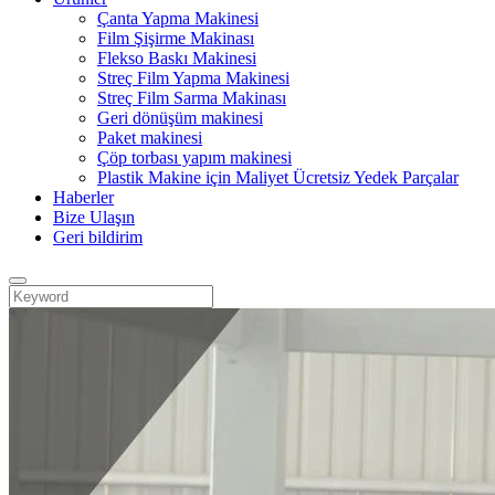
Çanta Yapma Makinesi
Film Şişirme Makinası
Flekso Baskı Makinesi
Streç Film Yapma Makinesi
Streç Film Sarma Makinası
Geri dönüşüm makinesi
Paket makinesi
Çöp torbası yapım makinesi
Plastik Makine için Maliyet Ücretsiz Yedek Parçalar
Haberler
Bize Ulaşın
Geri bildirim