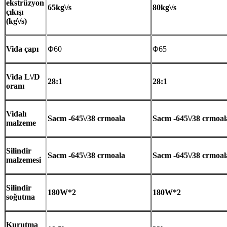
ekstrüzyon
65kg\/s
80kg\/s
çıkışı
(kg\/s)
Vida çapı
Φ60
Φ65
Vida L\/D
28:1
28:1
oranı
Vidalı
Sacm -645\/38 crmoala
Sacm -645\/38 crmoal
malzeme
Silindir
Sacm -645\/38 crmoala
Sacm -645\/38 crmoal
malzemesi
Silindir
180W*2
180W*2
soğutma
Kurutma