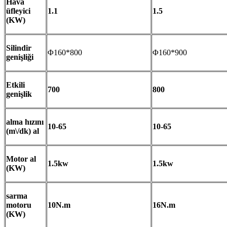
Hava
üfleyici
1.1
1.5
(KW)
Silindir
Φ160*800
Φ160*900
genişliği
Etkili
700
800
genişlik
alma hızını
10-65
10-65
(m\/dk) al
Motor al
1.5kw
1.5kw
(KW)
sarma
motoru
10N.m
16N.m
(KW)