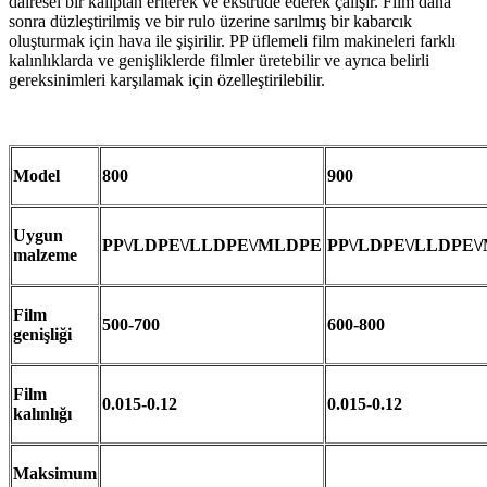
dairesel bir kalıptan eriterek ve ekstrüde ederek çalışır. Film daha
sonra düzleştirilmiş ve bir rulo üzerine sarılmış bir kabarcık
oluşturmak için hava ile şişirilir. PP üflemeli film makineleri farklı
kalınlıklarda ve genişliklerde filmler üretebilir ve ayrıca belirli
gereksinimleri karşılamak için özelleştirilebilir.
Model
800
900
Uygun
PP\/LDPE\/LLDPE\/MLDPE
PP\/LDPE\/LLDPE\
malzeme
Film
500-700
600-800
genişliği
Film
0.015-0.12
0.015-0.12
kalınlığı
Maksimum