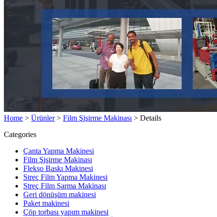
Home
>
Ürünler
>
Film Şişirme Makinası
>
Details
Categories
Çanta Yapma Makinesi
Film Şişirme Makinası
Flekso Baskı Makinesi
Streç Film Yapma Makinesi
Streç Film Sarma Makinası
Geri dönüşüm makinesi
Paket makinesi
Çöp torbası yapım makinesi