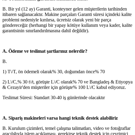
B. Bir yıl (12 ay) Garanti, konteyner gelen müşterilerin tarihinden
itibaren sağlanacaktır. Makine parçaları Garanti süresi içindeki kalite
problemi nedeniyle kırılırsa, ücretsiz olarak yeni bir parça
göndereceğiz (herhangi bir yapay kötüye kullanım veya kader, kalite
garantisinin sınırlandırılmasına dahil değildir).
A. Ödeme ve teslimat şartlarınız nelerdir?
B.
1) T\/T, ön ödemeli olarak% 30, doğumdan önce% 70
2) L\/C,% 30 t\/t, görüşte L\/C olarak% 70 ve Bangladeş & Etiyopya
& Cezayir'den müşteriler için görüşte% 100 L\/C kabul ediyoruz.
Teslimat Süresi: Standart 30-40 iş günlerinde olacaktır
A. Sipariş makineleri varsa hangi teknik destek alabiliriz
B. Kurulum çizimleri, temel çalışma talimatları, video ve fotoğraflar
aracılığıyla işlem açıklaması, gerekirse teknik destek için çevrimiçi