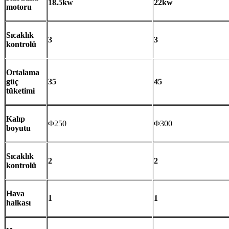
18.5kw
22kw
motoru
Sıcaklık
3
3
kontrolü
Ortalama
güç
35
45
tüketimi
Kalıp
Φ250
Φ300
boyutu
Sıcaklık
2
2
kontrolü
Hava
1
1
halkası