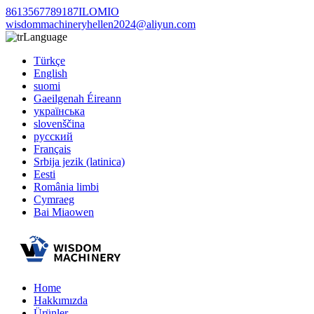
8613567789187ILOMIO
wisdommachineryhellen2024@aliyun.com
Language
Türkçe
English
suomi
Gaeilgenah Éireann
українська
slovenščina
русский
Français
Srbija jezik (latinica)
Eesti
România limbi
Cymraeg
Bai Miaowen
Home
Hakkımızda
Ürünler