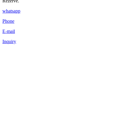
Rezerve.
whatsapp
Phone
E-mail
Inquiry