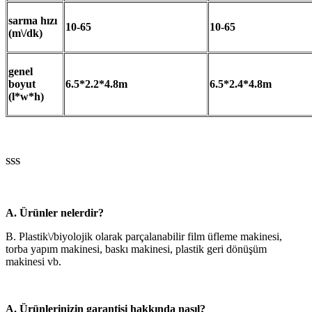
sarma hızı
10-65
10-65
(m\/dk)
genel
boyut
6.5*2.2*4.8m
6.5*2.4*4.8m
(l*w*h)
SSS
A. Ürünler nelerdir?
B. Plastik\/biyolojik olarak parçalanabilir film üfleme makinesi,
torba yapım makinesi, baskı makinesi, plastik geri dönüşüm
makinesi vb.
A. Ürünlerinizin garantisi hakkında nasıl?