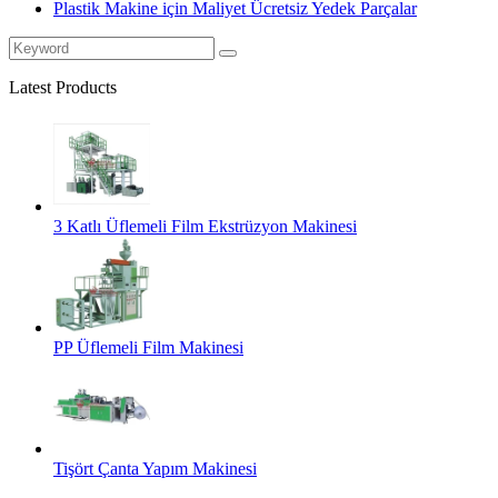
Plastik Makine için Maliyet Ücretsiz Yedek Parçalar
Latest Products
3 Katlı Üflemeli Film Ekstrüzyon Makinesi
PP Üflemeli Film Makinesi
Tişört Çanta Yapım Makinesi