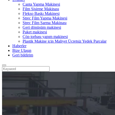
Çanta Yapma Makinesi
Film Şişirme Makinası
Flekso Baskı Makinesi
Streç Film Yapma Makinesi
Streç Film Sarma Makinası
Geri dönüşüm makinesi
Paket makinesi
Çöp torbası yapım makinesi
Plastik Makine için Maliyet Ücretsiz Yedek Parçalar
Haberler
Bize Ulaşın
Geri bildirim