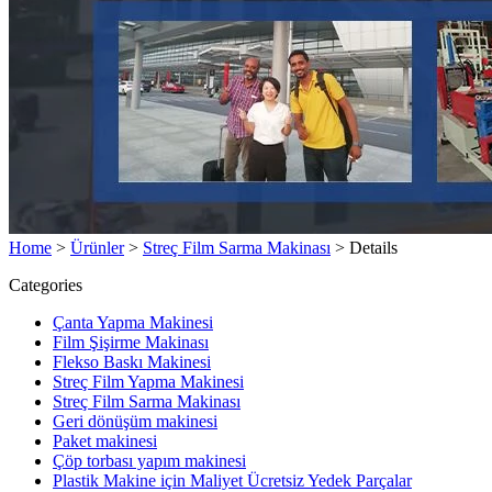
Home
>
Ürünler
>
Streç Film Sarma Makinası
>
Details
Categories
Çanta Yapma Makinesi
Film Şişirme Makinası
Flekso Baskı Makinesi
Streç Film Yapma Makinesi
Streç Film Sarma Makinası
Geri dönüşüm makinesi
Paket makinesi
Çöp torbası yapım makinesi
Plastik Makine için Maliyet Ücretsiz Yedek Parçalar