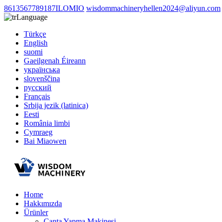
8613567789187ILOMIO
wisdommachineryhellen2024@aliyun.com
Language
Türkçe
English
suomi
Gaeilgenah Éireann
українська
slovenščina
русский
Français
Srbija jezik (latinica)
Eesti
România limbi
Cymraeg
Bai Miaowen
Home
Hakkımızda
Ürünler
Çanta Yapma Makinesi