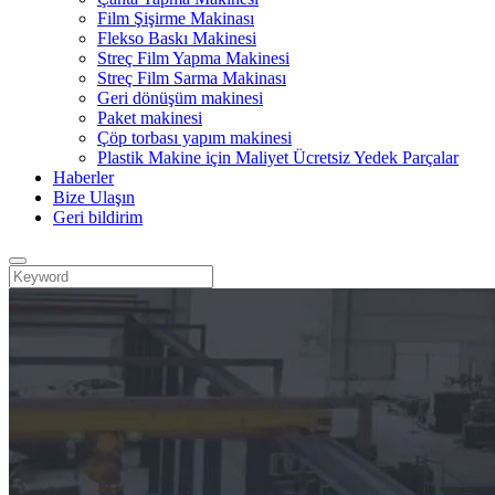
Film Şişirme Makinası
Flekso Baskı Makinesi
Streç Film Yapma Makinesi
Streç Film Sarma Makinası
Geri dönüşüm makinesi
Paket makinesi
Çöp torbası yapım makinesi
Plastik Makine için Maliyet Ücretsiz Yedek Parçalar
Haberler
Bize Ulaşın
Geri bildirim