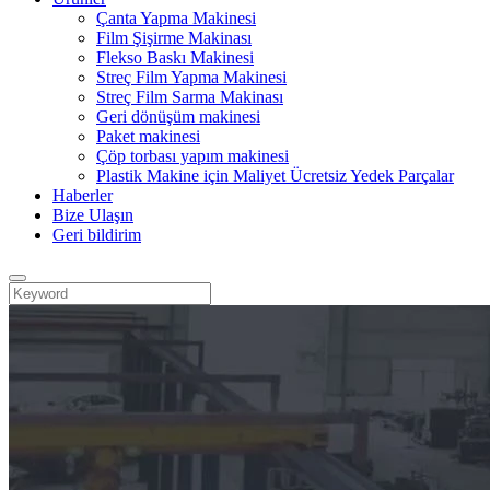
Çanta Yapma Makinesi
Film Şişirme Makinası
Flekso Baskı Makinesi
Streç Film Yapma Makinesi
Streç Film Sarma Makinası
Geri dönüşüm makinesi
Paket makinesi
Çöp torbası yapım makinesi
Plastik Makine için Maliyet Ücretsiz Yedek Parçalar
Haberler
Bize Ulaşın
Geri bildirim