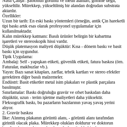
Nasıl Çalışır: Şablonun görüntü ve metin alanları, gömme değil,
yükseltilir. Mürekkep, yükseltilmiş bir alandan doğrudan substrata
aktarılır.
Özellikler:
Uzun bir tarih: En eski baskı yöntemleri (örneğin, antik Çin hareketli
tipi baskı artık esas olarak profesyonel uygulamalar için
kullanılmaktadır.
Kalın mürekkep katmanı: Basılı ürünler belirgin bir kabartma
işaretleri ve stereoskopik hissi vardır.
Düşük platemasyon maliyeti düşüktür: Kısa - dönem baskı ve basit
baskı için uygundur.
Tipik Uygulama:
Ambalaj: Self - yapışkan etiketi, güvenlik etiketi, fatura baskısı (örn.
Faturalar, makbuzlar vb.).
Yayın: Bazı sanat kitapları, zarflar, tebrik kartları ve stereo efektler
gerektiren diğer basılı malzemeler.
Endüstri: Basit etiketler metal isim plakaları ve plastik parçalara
basılmıştır.
Sınırlamalar: Baskı doğruluğu gravür ve ofset baskıdan daha
düşüktür, uzun - terim işletme maliyetleri daha yüksektir.
Fleksografik baskı, bu pazarların bazılarının yavaş yavaş yerini
alıyor.
2. Gravür baskısı
İlke: Alınmış plakanın görüntü alanı, - görüntü alanı tarafından
girintili olacak plaka. Mürekkep olukları doldurur ve doktorun