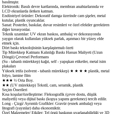
basılmıştır.
Elektronik: Basılı devre kartlarında, membran anahtarlarında ve
LCD ekranlarda iletken katman.
Endüstriyel ürünler: Dekoratif damga üzerinde cam şişeler, metal
kutular, plastik oyuncaklar.
Sanat: Posterler, baskılar, duvar resimleri ve özel efektler gerektiren
diğer kreasyonlar.
Teknik uzantılar: UV ekran baskısı, ambalaj ve dekorasyonda
yaygın olarak kullanılan yüksek parlak, aşınmacı bir yüzey elde
etmek için.
Dört baskı teknolojisinin karşılaştırmalı özeti
Tip Mürekkep Katmanı Kalınlığı Baskı Hassas Maliyeti (Uzun
Döngü) Çevresel Performans
(Su - tabanlı mürekkep) kağıt, self - yapışkan etiketler, metal isim
plakaları
Yüksek irtifa (solvent - tabanlı mürekkep) ★ ★ ★ ★ plastik, metal
folyo, lamine film
★★★ ½ Orta Boy.
★★ (UV mürekkep) Tekstil, cam, seramik, plastik
Seçim Önerileri
Kısa koşular/özelleştirme: Fleksografik (çevre dostu, düşük
maliyetli) veya dijital baskı (kopya yapımı gerekmez) tercih edilir.
Long - Çizgi/ Ayrıntılı Grafikler: Gravür (esnek ambalaj) veya
litografi (yayınlar) daha ekonomiktir.
Özel Malzemeler/ Etkiler: Tel örgü baskının uyarlanabilirliği ve 3D