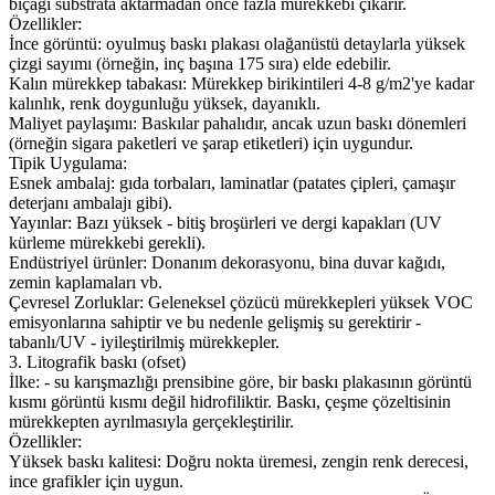
bıçağı substrata aktarmadan önce fazla mürekkebi çıkarır.
Özellikler:
İnce görüntü: oyulmuş baskı plakası olağanüstü detaylarla yüksek
çizgi sayımı (örneğin, inç başına 175 sıra) elde edebilir.
Kalın mürekkep tabakası: Mürekkep birikintileri 4-8 g/m2'ye kadar
kalınlık, renk doygunluğu yüksek, dayanıklı.
Maliyet paylaşımı: Baskılar pahalıdır, ancak uzun baskı dönemleri
(örneğin sigara paketleri ve şarap etiketleri) için uygundur.
Tipik Uygulama:
Esnek ambalaj: gıda torbaları, laminatlar (patates çipleri, çamaşır
deterjanı ambalajı gibi).
Yayınlar: Bazı yüksek - bitiş broşürleri ve dergi kapakları (UV
kürleme mürekkebi gerekli).
Endüstriyel ürünler: Donanım dekorasyonu, bina duvar kağıdı,
zemin kaplamaları vb.
Çevresel Zorluklar: Geleneksel çözücü mürekkepleri yüksek VOC
emisyonlarına sahiptir ve bu nedenle gelişmiş su gerektirir -
tabanlı/UV - iyileştirilmiş mürekkepler.
3. Litografik baskı (ofset)
İlke: - su karışmazlığı prensibine göre, bir baskı plakasının görüntü
kısmı görüntü kısmı değil hidrofiliktir. Baskı, çeşme çözeltisinin
mürekkepten ayrılmasıyla gerçekleştirilir.
Özellikler:
Yüksek baskı kalitesi: Doğru nokta üremesi, zengin renk derecesi,
ince grafikler için uygun.