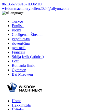
8613567789187ILOMIO
wisdommachineryhellen2024@aliyun.com
Language
Türkçe
English
suomi
Gaeilgenah Éireann
українська
slovenščina
русский
Français
Srbija jezik (latinica)
Eesti
România limbi
Cymraeg
Bai Miaowen
Home
Hakkımızda
Ürünler