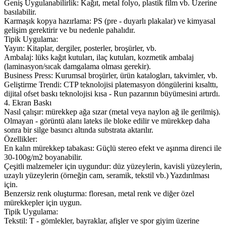
Geniş Uygulanabilirlik: Kağıt, metal folyo, plastik film vb. Üzerine
basılabilir.
Karmaşık kopya hazırlama: PS (pre - duyarlı plakalar) ve kimyasal
gelişim gerektirir ve bu nedenle pahalıdır.
Tipik Uygulama:
Yayın: Kitaplar, dergiler, posterler, broşürler, vb.
Ambalaj: lüks kağıt kutuları, ilaç kutuları, kozmetik ambalaj
(laminasyon/sıcak damgalama olması gerekir).
Business Press: Kurumsal broşürler, ürün katalogları, takvimler, vb.
Geliştirme Trendi: CTP teknolojisi platemasyon döngülerini kısalttı,
dijital ofset baskı teknolojisi kısa - Run pazarının büyümesini artırdı.
4. Ekran Baskı
Nasıl çalışır: mürekkep ağa sızar (metal veya naylon ağ ile gerilmiş).
Olmayan - görüntü alanı lateks ile bloke edilir ve mürekkep daha
sonra bir silge basıncı altında substrata aktarılır.
Özellikler:
En kalın mürekkep tabakası: Güçlü stereo efekt ve aşınma direnci ile
30-100g/m2 boyanabilir.
Çeşitli malzemeler için uygundur: düz yüzeylerin, kavisli yüzeylerin,
uzaylı yüzeylerin (örneğin cam, seramik, tekstil vb.) Yazdırılması
için.
Benzersiz renk oluşturma: floresan, metal renk ve diğer özel
mürekkepler için uygun.
Tipik Uygulama:
Tekstil: T - gömlekler, bayraklar, afişler ve spor giyim üzerine